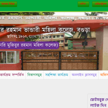
কলেজ নিউজ
লগিন
রেজিস্ট্রেশন
 রহমান ভান্ডারী মহিলা কলেজ, বগুড়া
স্থাপিতঃ ১৯৬৩, EIIN. 119250
কারি মুজিবুর রহমান মহিলা কলেজ)
কার্যক্রম সম্পর্কিত
বিভাগসমুহ
সহশিক্ষা কার্যক্রম
অনলাইন ক্লাসসমুহ
অফি
ফেইসবুক প
লাইক দিন