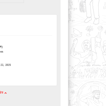
স)
com
22, 2025
ারিত