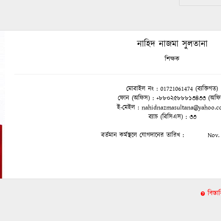
নাহিদ নাজমা সুলতানা
শিক্ষক
মোবাইল নং
:
01721061474 (ব্যক্তিগত)
ফোন (অফিস)
:
+৮৮০২৫৮৮৮১৩৪৩৩ (অফি
ই-মেইল
: nahidnazmasultana@yahoo.
ব্যাচ (বিসিএস)
:
৩৩
১২
বর্তমান কর্মস্থলে যোগদানের তারিখ
:
Nov. 
বিস্ত