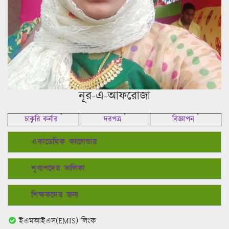
নূর-এ-আফরোজা
*
*
*
চাকুরি কর্নার
দরপত্র
বিজ্ঞাপন
একাডেমিক ক্যালেন্ডার
শূণ্যপদের তালিকা
শিক্ষকদের জন্য
ইএমআইএস(EMIS) লিংক