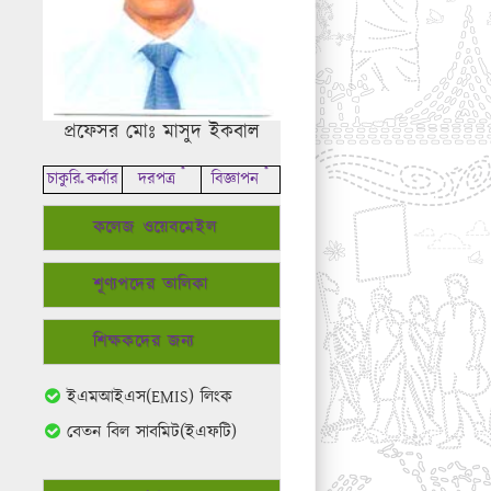
প্রফেসর মোঃ মাসুদ ইকবাল
*
*
চাকুরি কর্নার
দরপত্র
বিজ্ঞাপন
*
কলেজ ওয়েবমেইল
শূণ্যপদের তালিকা
শিক্ষকদের জন্য
ইএমআইএস(EMIS) লিংক
বেতন বিল সাবমিট(ইএফটি)