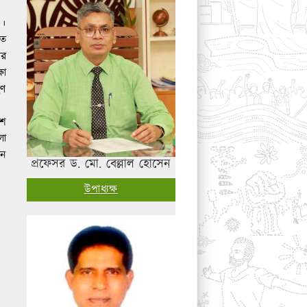
’।
তে
য়র
ষা
হণ
েশ
লা
ান
প্রফেসর ড. মো. বেল্লাল হোসেন
উপাধ্যক্ষ