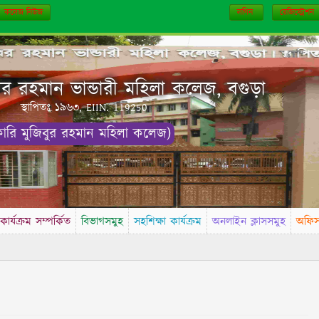
কলেজ নিউজ
লগিন
রেজিস্ট্রেশন
 রহমান ভান্ডারী মহিলা কলেজ, বগুড়া
স্থাপিতঃ ১৯৬৩, EIIN. 119250
কারি মুজিবুর রহমান মহিলা কলেজ)
কার্যক্রম সম্পর্কিত
বিভাগসমুহ
সহশিক্ষা কার্যক্রম
অনলাইন ক্লাসসমুহ
অফি