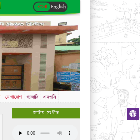
বাংলা
English
স
যোগাযোগ
গ্যালারি
এনওসি
জাতীয় সংগীত