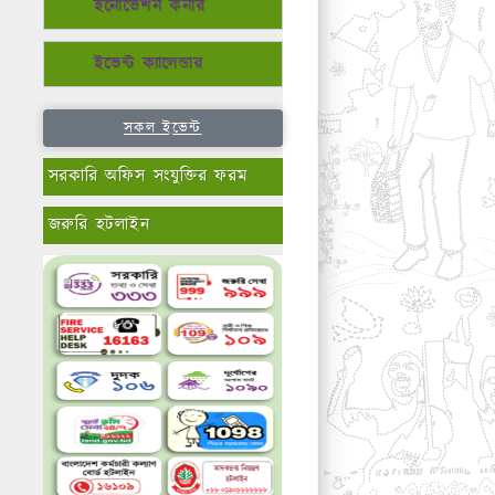
ইনোভেশন কর্নার
ইভেন্ট ক্যালেন্ডার
সকল ইভেন্ট
সরকারি অফিস সংযুক্তির ফরম
জরুরি হটলাইন