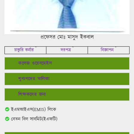
প্রফেসর মোঃ মাসুদ ইকবাল
*
*
*
চাকুরি কর্নার
দরপত্র
বিজ্ঞাপন
কলেজ ওয়েবমেইল
শূণ্যপদের তালিকা
শিক্ষকদের জন্য
ইএমআইএস(EMIS) লিংক
বেতন বিল সাবমিট(ইএফটি)
গুরত্বপূর্ণ লিংকসমূহ
শিক্ষা মন্ত্রণালয়