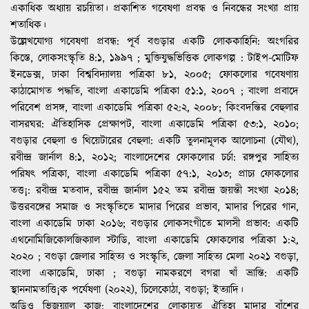
কিস্তে, লোকসংস্কৃতি ৪:১, ১৯৯৭ ; মুক্তিযুদ্ধভিত্তিক লোকগল্প : টাইপ-মোটিফ
ইনডেক্স, ঢাকা বিশ্ববিদ্যালয় পত্রিকা ৮১, ২০০৫; ফোকলোর গবেষণায়
কাঠামোগত পদ্ধতি, বাংলা একাডেমি পত্রিকা ৫১:১, ২০০৭ ; বাংলা প্রবাদে
পরিবেশ প্রসঙ্গ, বাংলা একাডেমি পত্রিকা ৫২:২, ২০০৮; কিংবদন্তির বেহুলার
বাসরঘর: ঐতিহাসিক প্রেক্ষাপট, বাংলা একাডেমি পত্রিকা ৫৩:১, ২০১০;
বগুড়ার বেহুলা ও থিয়েটারের বেহুলা: একটি তুলনামূলক আলোচনা (যৌথ),
রবীন্দ্র জার্নাল ৪:১, ২০১২; বাংলাদেশের ফোকলোর চর্চা: রঙ্গপুর সাহিত্য
পরিষৎ পত্রিকা, বাংলা একাডেমি পত্রিকা ৫৭:১, ২০১৩; প্রাচ্য ফোকলোর
তত্ত¡: রবীন্দ্র মতবাদ, রবীন্দ্র জার্নাল ১৫২ তম রবীন্দ্র জয়ন্তী সংখ্যা ২০১৪;
উত্তরবঙ্গের সমাজ ও সংস্কৃতিতে মাদার পিরের প্রভাব, মাদার পিরের গান,
বাংলা একাডেমি ঢাকা ২০১৬; বগুড়ার লোকসংগীতে মালসী প্রভাব: একটি
এথনোমিজিকোলজিক্যাল স্টাডি, বাংলা একাডেমি ফোকলোর পত্রিকা ১:২,
২০২০ ; বগুড়া জেলার সাহিত্য ও সংস্কৃতি, জেলা সাহিত্য মেলা ২০২১ বগুড়া,
বাংলা একাডেমি, ঢাকা ; বগুড়া নামকরণে বগরা খাঁ ভ্রান্তি: একটি
স্থাননামতাত্তি¡ক পর্যেষণা (২০২২), চিলেকোঠা, বগুড়া; ইত্যাদি।
অডিও ভিজুয়্যাল কাজ
: বাংলাদেশের লোকায়ত ঐতিহ্য মাদার বাঁশের
কৃত্যানুষ্ঠানের ওপর ডকুমেন্টারি ফিল্ম ‘দম মাদার' (২০০৫) প্রযোজনা ও
পরিচালনা।
সম্পাদনা করেছেন একাধিক পত্র পত্রিকা। রচনা করেছেন বাংলাদেশ