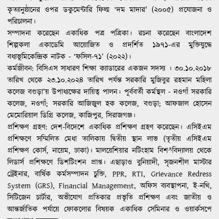
শিল্পকলা একাডেমি আয়োজিত ও প্রদর্শিত ১৯৭১-এর মুক্তিযুদ্ধে
বধ্যভূমিকেন্দ্রিক নাটক - ‘ফসিল-৭১’ (২০২২)।
কর্মজীবন
: বিসিএস সাধারণ শিক্ষা ক্যাডারের একজন সদস্য । ৩০.১০.২০১৮
তারিখ থেকে ২৩.১০.২০২৪ তারিখ পর্যন্ত সরকারি মুজিবুর রহমান মহিলা
কলেজ বগুড়া’য় উপাধ্যক্ষের দায়িত্ব পালন। পূর্ববর্তী কর্মস্থল - নওগাঁ সরকারি
কলেজ, নওগাঁ; সরকারি আজিজুল হক কলেজ, বগুড়া; আফজাল হোসেন
মেমোরিয়াল ডিগ্রি কলেজ, কাজিপুর, সিরাজগঞ্জ।
প্রশিক্ষণ গ্রহণ
: দেশ-বিদেশে একাধিক প্রশিক্ষণ গ্রহণ করেছেন। এসিইএম
প্রশিক্ষণে সম্মিলিত মেধা তালিকায় দ্বিতীয় স্থান লাভ (তৃতীয় এসিইএম
প্রশিক্ষণ কোর্স, নায়েম, ঢাকা)। মালয়েশিয়ার নটিংহাম বিশ^বিদ্যালয় থেকে
লিডার্স প্রশিক্ষণে ডিশটিংশন প্রাপ্ত। এছাড়াও বুনিয়াদী, সৃজনশীল মাস্টার
ট্রেইনার, বার্ষিক কর্মসম্পাদন চুক্তি, PPR, RTI, Grievance Redress
System (GRS), Financial Management, অফিস ব্যবস্থাপনা, ই-নথি,
সিটিজেন চার্টার, অভীযোগ প্রতিকার প্রভৃতি প্রশিক্ষণ এবং জাতীয় ও
আন্তর্জাতিক পর্যায়ে ফোকলোর বিষয়ক একাধিক সেমিনার ও ওয়ার্কসপে
অংশগ্রহণ করেছেন।
সদস্য
: জীবন সদস্য - বাংলা একাডেমি, বাংলাদেশ ইতিহাস সমিতি,
পশ্চিমবঙ্গ ইতিহাস সংসদ, বাংলাদেশ ফোকলোর সোসাইটি, সদস্য-