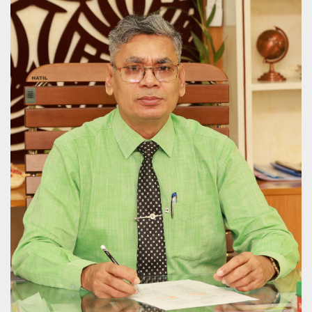
প্রফেসর ড. মো. বেল্লাল হোসেন
উপাধ্যক্ষ