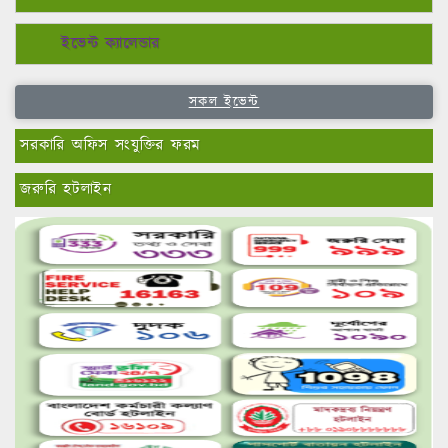
সকল ইভেন্ট
সরকারি অফিস সংযুক্তির ফরম
জরুরি হটলাইন