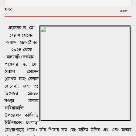
প্রফেসর ড. মো.
বেল্লাল হোসেন
অধ্যক্ষ: ২৪অক্টোবর
২০২৪ থেকে
অদ্যাবধি/বর্তমান।
প্রফেসর ড. মো.
বেল্লাল হোসেন
(লেখক নাম: বেলাল
হোসেন)
: জন্ম ৩১
ডিসেম্বর ১৯৬৮
বগুড়া জেলার
সারিয়াকান্দি
উপজেলার কর্ণিবাড়ি
ইউনিয়নের চরপাড়া
(মথুরাপাড়া) গ্রামে। তাঁর পিতার নাম মো: জসিম উদ্দিন প্রাং এবং মাতার
নাম: শরিফুন নেছা।
পড়ালেখা
: প্রাথমিক - চরপাড়া ও উত্তর শোনপচা সরকারি প্রাথমিক বিদ্যালয়,
মাধ্যমিক - মথুরাপাড়া বি কে উচ্চ বিদ্যালয় এবং নিজামউদ্দিন উচ্চ বিদ্যালয়