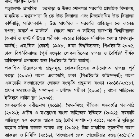
কর্ণিবাড়ি, সারিয়াকান্দি ; উচ্চ মাধ্যমিক - সরকারি আজিজুল হক কলেজ
বগুড়া; অনার্স ও মাস্টার্স - (বাংলা ভাষা ও সাহিত্য) রাজশাহী বিশ্ববিদ্যালয়
(অনার্স ও মাস্টার্স উভয় পরীক্ষায় নম্বরের ভিত্তিতে সম্মিলিত মেধায় প্রথমস্থান
অর্জন); এম.ফিল (কোর্স) ১৯৯৮, ঢাকা বিশ্ববিদ্যালয়; পিএইচ.ডি-২০০৫,
ঢাকা বিশ^বিদ্যালয় (পূর্ব বগুড়ার লোকসাহিত্যের স্বাতন্ত্র্য ও বৈশিষ্ট্য' শীর্ষক
অভিসন্দর্ভ প্রণয়নের জন্য পিএইচ.ডি ডিগ্রি অর্জন)।
প্রকাশিত উল্লেখযোগ্য গ্রন্থসমূহ
: লোকসাহিত্যের কাঠামোগত স্বাতন্ত্র্য পূর্ব
বগুড়া (২০০৮) বাংলা একাডেমি, ঢাকা (পিএইচ.ডি অভিসন্দর্ভ); বাংলা
একাডেমি বাংলাদেশের লোকজ সংস্কৃতি গ্রন্থমালা বগুড়া (২০১৪/২০১৮),
প্রধান সমন্বয়কারী; সম্পাদনা - চর্যাপদ সমীক্ষা (২০০৫) ; বাংলা সাহিত্যের
ইতিহাস প্রাচীন যুগ (২০০৫);
ফোকলোরিক রবীন্দ্রনাথ (২০১৯); মৈমনসিংহ গীতিকা শতবর্ষের পরা-পাঠ
(২০২২); প্রাচীন ও মধ্যযুগের বাংলা সাহিত্যের ইতিহাস (২০২২); সরকারি
আজিজুল হক কলেজ স্মারক গ্রন্থ (যৌথ সম্পাদনা) ২০১১; সরকারি মুজিবুর
রহমান মহিলা কলেজ স্মারক গ্রন্থ (২০২৪); উচ্চ মাধ্যমিক সৃজনশীল বাংলা
ব্যাকরণ ও নির্মিতি (২০১৬); ‘বাংলাদেশ জেলা গেজেটিয়ার বগুড়া(২০১৭)’র
একাধিক অধ্যায় রচয়িতা। প্রকাশিত গবেষণা প্রবন্ধ ও নিবন্ধের সংখ্যা প্রায়
শতাধিক।
উল্লেখযোগ্য গবেষণা প্রবন্ধ
: পূর্ব বগুড়ার একটি লোককাহিনি: অংগরির