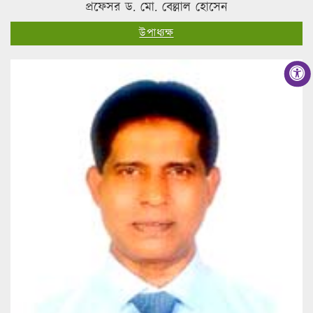
প্রফেসর ড. মো. বেল্লাল হোসেন
উপাধ্যক্ষ