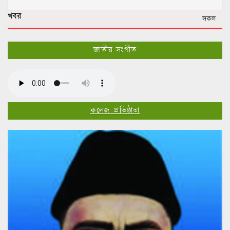
খবর
সকল
জাতীয় সংগীত
কলেজ প্রতিষ্ঠাতা