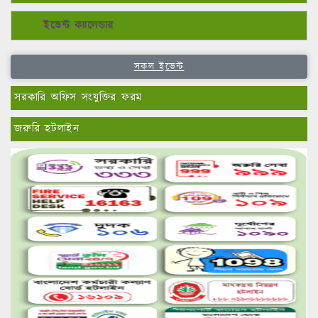
ইভেন্ট ক্যালেন্ডার
সকল ইভেন্ট
সরকারি অফিস সংযুক্তির ফরম
জরুরি হটলাইন