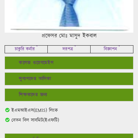
প্রফেসর মোঃ মাসুদ ইকবাল
*
*
*
চাকুরি কর্নার
দরপত্র
বিজ্ঞাপন
কলেজ ওয়েবমেইল
শূণ্যপদের তালিকা
শিক্ষকদের জন্য
ইএমআইএস(EMIS) লিংক
বেতন বিল সাবমিট(ইএফটি)