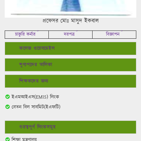
প্রফেসর মোঃ মাসুদ ইকবাল
*
*
*
চাকুরি কর্নার
দরপত্র
বিজ্ঞাপন
কলেজ ওয়েবমেইল
শূণ্যপদের তালিকা
শিক্ষকদের জন্য
ইএমআইএস(EMIS) লিংক
বেতন বিল সাবমিট(ইএফটি)
গুরত্বপূর্ণ লিংকসমূহ
শিক্ষা মন্ত্রণালয়