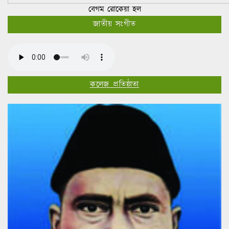
বেগম রোকেয়া হল
জাতীয় সংগীত
কলেজ প্রতিষ্ঠাতা