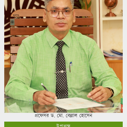
প্রফেসর ড. মো. বেল্লাল হোসেন
উপাধ্যক্ষ