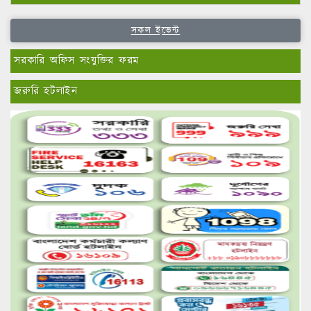
সকল ইভেন্ট
সরকারি অফিস সংযুক্তির ফরম
জরুরি হটলাইন