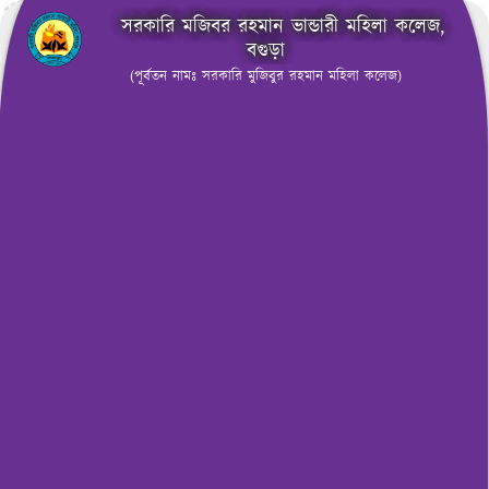
সরকারি মজিবর রহমান ভান্ডারী মহিলা কলেজ,
বগুড়া
(পূর্বতন নামঃ সরকারি মুজিবুর রহমান মহিলা কলেজ)
মেনু নির্বাচন করুন
নোটিশ বোর্ড
সরকারি মজিবর রহমান ভান্ডারী মহিলা কলেজ, বগুড়া কেন্দ্রের
(কেন্দ্র কোড-৪০২, বগুড়া-২) উচ্চ মাধ্যমিক পরীক্ষা-২০২৬ এর