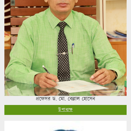
প্রফেসর ড. মো. বেল্লাল হোসেন
উপাধ্যক্ষ