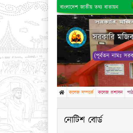
বাংলাদেশ জাতীয় তথ্য বাতায়ন
সরকারি মজিবর
(পূর্বতন নামঃ সর
কলেজ সম্পর্কে
কলেজ প্রশাসন
পাঠ
নোটিশ বোর্ড