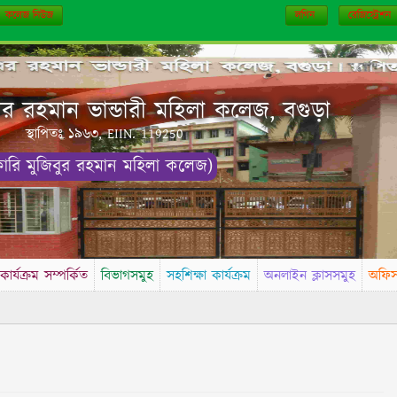
কলেজ নিউজ
লগিন
রেজিস্ট্রেশন
 রহমান ভান্ডারী মহিলা কলেজ, বগুড়া
স্থাপিতঃ ১৯৬৩, EIIN. 119250
কারি মুজিবুর রহমান মহিলা কলেজ)
কার্যক্রম সম্পর্কিত
বিভাগসমুহ
সহশিক্ষা কার্যক্রম
অনলাইন ক্লাসসমুহ
অফি