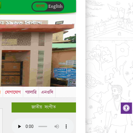
বাংলা
English
স
যোগাযোগ
গ্যালারি
এনওসি
জাতীয় সংগীত