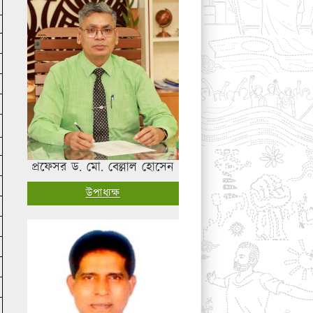
প্রফেসর ড. মো. বেল্লাল হোসেন
উপাধ্যক্ষ