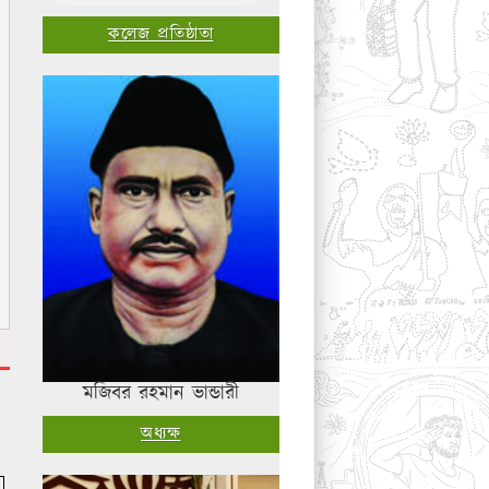
কলেজ প্রতিষ্ঠাতা
মজিবর রহমান ভান্ডারী
অধ্যক্ষ