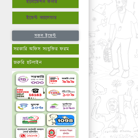
ইনোভেশন কর্নার
ইভেন্ট ক্যালেন্ডার
সকল ইভেন্ট
সরকারি অফিস সংযুক্তির ফরম
জরুরি হটলাইন