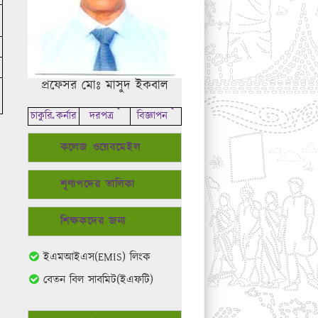
প্রফেসর মোঃ মাসুদ ইকবাল
*
*
চাকুরি কর্নার
দরপত্র
বিজ্ঞাপন
*
কলেজ ওয়েবমেইল
শূণ্যপদের তালিকা
শিক্ষকদের জন্য
ইএমআইএস(EMIS) লিংক
বেতন বিল সাবমিট(ইএফটি)