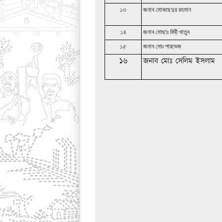
১৩
জনাব মোকছেদুর রহমান
১৪
জনাব মোছাঃ বিথী খাতুন
১৫
জনাব মোঃ পারভেজ
১৬
জনাব মোঃ সেলিম ইসলাম