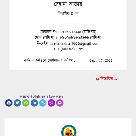
রেহানা আক্তার
বিভাগীয় প্রধান
মোবাইল নং
:
01727743440 (ব্যক্তিগত)
ফোন (অফিস)
:
+৮৮০২৫৮৮৮১৩৪৩৩ (অফিস)
ই-মেইল
: rehanaakter0608@gmail.com
ব্যাচ (বিসিএস)
:
৩৫
১২
বর্তমান কর্মস্থলে যোগদানের তারিখ
:
Sept. 17, 2023
বিস্তারিত
কনটেন্টটি শেয়ার করতে ক্লিক করুন