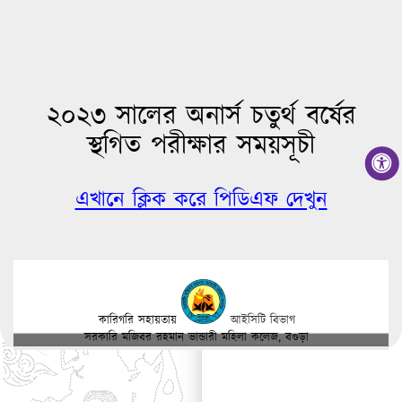
২০২৩ সালের অনার্স চতুর্থ বর্ষের
স্থগিত পরীক্ষার সময়সূচী
এখানে ক্লিক করে পিডিএফ দেখুন
কারিগরি সহায়তায়
আইসিটি বিভাগ
সরকারি মজিবর রহমান ভান্ডারী মহিলা কলেজ, বগুড়া