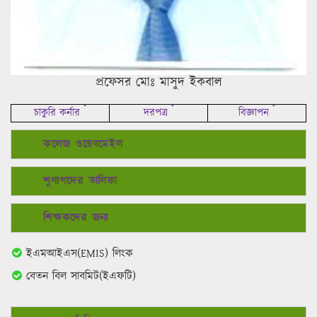
প্রফেসর মোঃ মাসুদ ইকবাল
*
*
*
চাকুরি কর্নার
দরপত্র
বিজ্ঞাপন
কলেজ ওয়েবমেইল
শূণ্যপদের তালিকা
শিক্ষকদের জন্য
ইএমআইএস(EMIS) লিংক
বেতন বিল সাবমিট(ইএফটি)