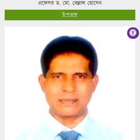
প্রফেসর ড. মো. বেল্লাল হোসেন
উপাধ্যক্ষ