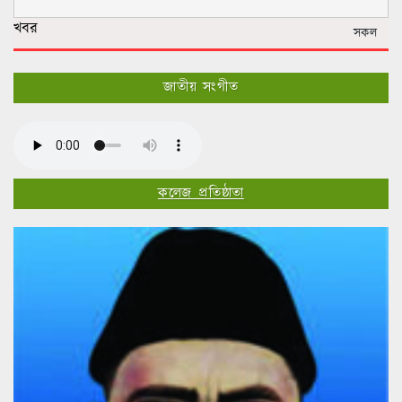
খবর
সকল
জাতীয় সংগীত
কলেজ প্রতিষ্ঠাতা