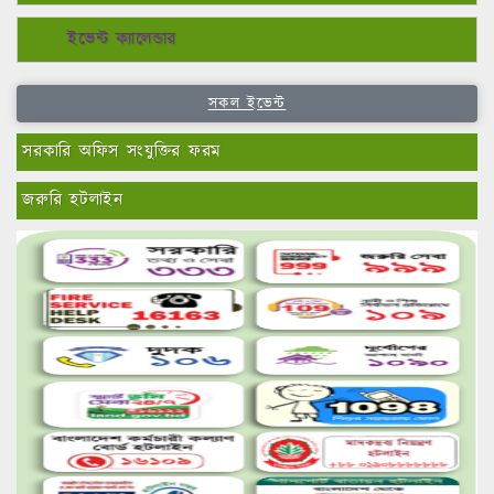
ইভেন্ট ক্যালেন্ডার
সকল ইভেন্ট
সরকারি অফিস সংযুক্তির ফরম
জরুরি হটলাইন