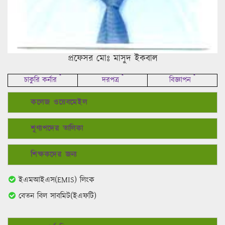
প্রফেসর মোঃ মাসুদ ইকবাল
*
*
*
চাকুরি কর্নার
দরপত্র
বিজ্ঞাপন
কলেজ ওয়েবমেইল
শূণ্যপদের তালিকা
শিক্ষকদের জন্য
ইএমআইএস(EMIS) লিংক
বেতন বিল সাবমিট(ইএফটি)