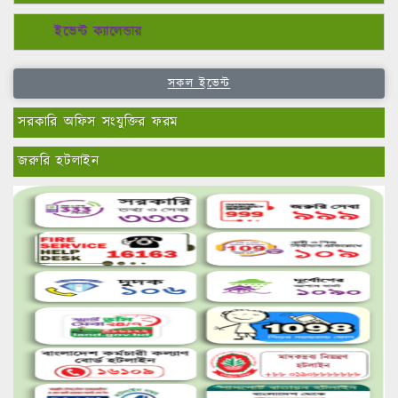
ইভেন্ট ক্যালেন্ডার
সকল ইভেন্ট
সরকারি অফিস সংযুক্তির ফরম
জরুরি হটলাইন