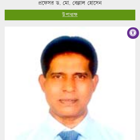
প্রফেসর ড. মো. বেল্লাল হোসেন
উপাধ্যক্ষ