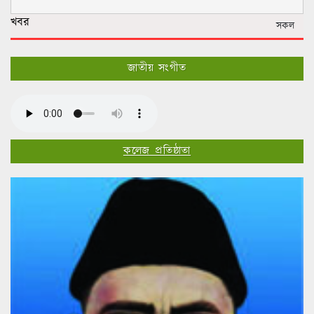
খবর
সকল
জাতীয় সংগীত
কলেজ প্রতিষ্ঠাতা