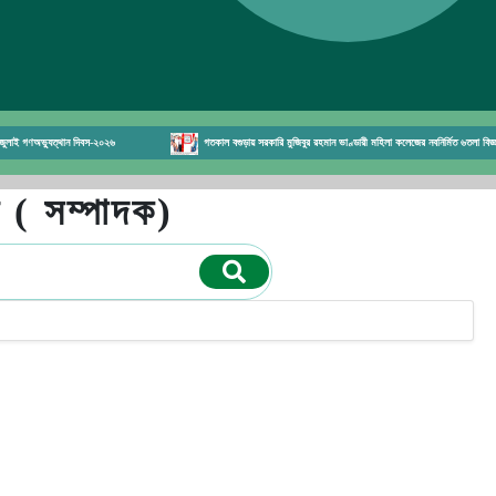
 গণঅভ্যুত্থান দিবস-২০২৬
গতকাল বগুড়ায় সরকারি মুজিবুর রহমান ভাণ্ডারী মহিলা কলেজের নবনির্মিত ৬তলা বিজ্ঞা
( সম্পাদক)