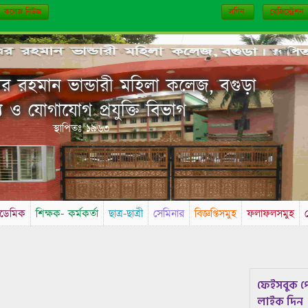
কলেজ নিউজ
লগিন
রেজিস্ট্রেশন
 রহমান ভান্ডারী মহিলা কলেজ, বগুড়া
য ও যোগাযোগ প্রযুক্তি বিভাগ
স্থাপিতঃ ১৯৬৩
ডেমিক
শিক্ষক- কর্মকর্তা
ছাত্র-ছাত্রী
সেমিনার
বিজ্ঞপ্তিসমুহ
ফলাফলসমুহ
ফেইসবুক প
লাইক দিন