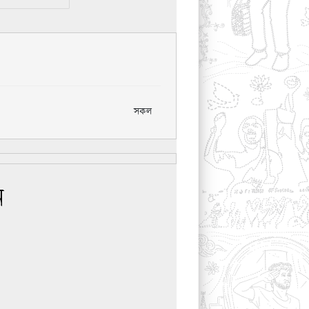
সকল
ন